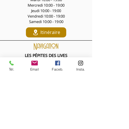
Mercredi 10:00 - 19:00
Jeudi 10:00 - 19:00
Vendredi 10:00 - 19:00
Samedi 10:00 - 19:00
Itinéraire
Navigation
LES PÉPITES DES LIVES
Nouveautés de la semaine
Les Archives de la Comtesse
Tél.
Email
Faceb.
Insta.
NOS BIJOUX
Bijoux MARQUISE
Accessoires cheveux
Bagues, broches...
Boucles d'oreilles
Bracelets
Colliers
Nouveautés de la semaine
NOS VÊTEMENTS
Accessoires