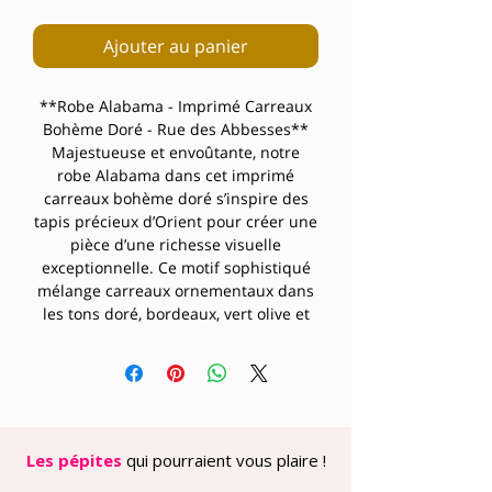
Ajouter au panier
**Robe Alabama - Imprimé Carreaux
Bohème Doré - Rue des Abbesses**
Majestueuse et envoûtante, notre
robe Alabama dans cet imprimé
carreaux bohème doré s’inspire des
tapis précieux d’Orient pour créer une
pièce d’une richesse visuelle
exceptionnelle. Ce motif sophistiqué
mélange carreaux ornementaux dans
les tons doré, bordeaux, vert olive et
orange safran, évoquant les palais des
mille et une nuits avec une modernité
assumée.
Sa coupe midi fluide et élégante,
sublimée par des manches courtes
kimono et un décolleté cache-cœur
Les pépites
qui pourraient vous plaire !
raffiné, dessine une silhouette