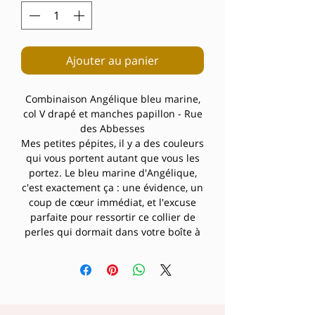
Ajouter au panier
Combinaison Angélique bleu marine,
col V drapé et manches papillon - Rue
des Abbesses
Mes petites pépites, il y a des couleurs
qui vous portent autant que vous les
portez. Le bleu marine d'Angélique,
c'est exactement ça : une évidence, un
coup de cœur immédiat, et l'excuse
parfaite pour ressortir ce collier de
perles qui dormait dans votre boîte à
bijoux.
Angélique version marine, c'est LA
combinaison qui règle en une
seconde le dilemme éternel du
"qu'est-ce que je mets ce soir". Un col