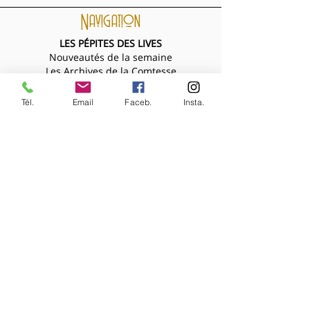
Navigation
LES PÉPITES DES LIVES
Nouveautés de la semaine
Les Archives de la Comtesse
NOS BIJOUX
Bijoux MARQUISE
Tél.
Email
Faceb.
Insta.
Accessoires cheveux
Bagues, broches...
Boucles d'oreilles
Bracelets
Colliers
Nouveautés de la semaine
NOS VÊTEMENTS
Accessoires
Chemisiers & tops
Jupes
Manteaux
Pantalons, shorts, combinaisons
Pulls & gilets
Robes
Vestes