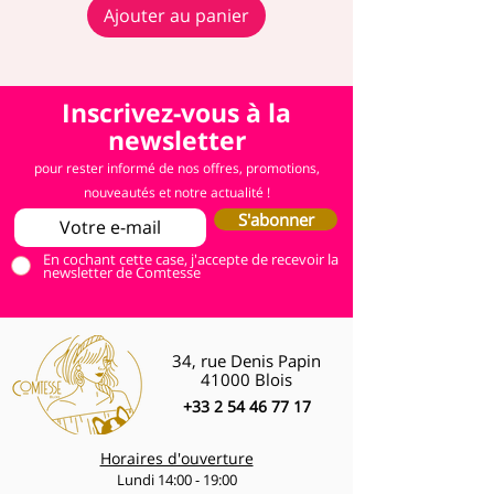
Ajouter au panier
Inscrivez-vous à la
newsletter
pour rester informé de nos offres, promotions,
nouveautés et notre actualité !
S'abonner
En cochant cette case, j'accepte de recevoir la
newsletter de Comtesse
34, rue Denis Papin
41000 Blois
+33 2 54 46 77 17
Horaires d'ouverture
Lundi 14:00 - 19:00