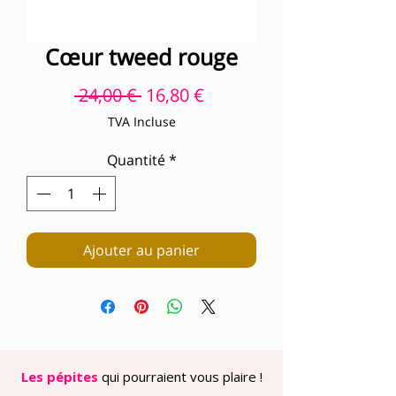
Cœur tweed rouge
Prix original
Prix promotionnel
 24,00 € 
16,80 €
TVA Incluse
Quantité
*
Ajouter au panier
Les pépites
qui pourraient vous plaire !