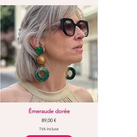
Émeraude dorée
Prix
89,00 €
TVA Incluse