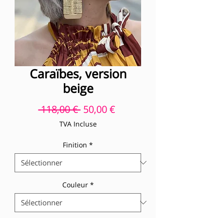
Caraïbes, version
beige
Prix original
Prix promotionnel
 118,00 € 
50,00 €
TVA Incluse
Finition
*
Couleur
*