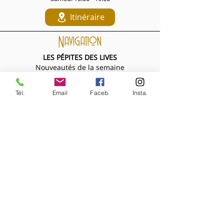
Itinéraire
Navigation
LES PÉPITES DES LIVES
Nouveautés de la semaine
Les Archives de la Comtesse
NOS BIJOUX
Tél.
Email
Faceb.
Insta.
Bijoux MARQUISE
Accessoires cheveux
Bagues, broches...
Boucles d'oreilles
Bracelets
Colliers
Nouveautés de la semaine
NOS VÊTEMENTS
Accessoires
Chemisiers & tops
Jupes
Manteaux
Pantalons, shorts, combinaisons
Pulls & gilets