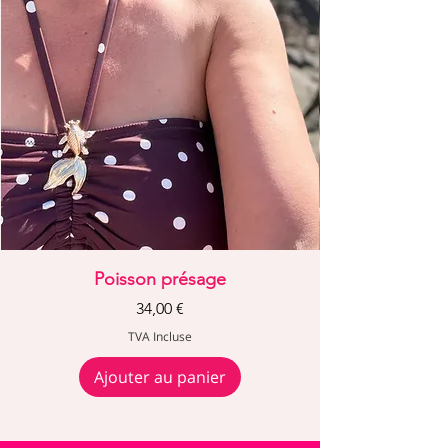
Poisson présage
Prix
34,00 €
TVA Incluse
Ajouter au panier