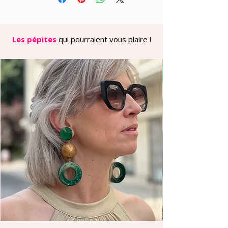
se détache majestueusement, tandis
qu’un **cerf** aux bois imposants,
paré d’une couverture à carreaux, est
représenté en position de repos. Le
Les pépites
qui pourraient vous plaire !
tout est complété par un damier
graphique alternant chevaux et bois
de cerf sur fond contrasté.
Les détails raffinés incluent des
liserés dorés qui soulignent les
différentes sections, créant une
structure élégante et équilibrée.
Disponible en 2 coloris :
- Version Noir : fond noir profond avec
harnachements bleu marine et crème,
bordure blanche. Une alliance chic et
intemporelle.
- **Version Choco** : fond chocolat
terracotta avec harnachements
turquoise et crème, bordure crème.
Une palette chaleureuse et raffinée.
Sa composition premium en 80%
viscose et 20% soie offre une texture