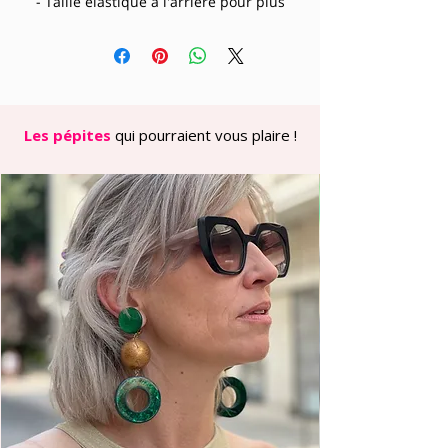
- Taille élastique à l'arrière pour plus
de confort
- Fermeture par bouton et zip sur le
devant
- Pinces sur le devant pour une coupe
flatteuse
- Poches latérales pratiques
Les pépites
qui pourraient vous plaire !
- Jambes larges et fluides
- Tissu léger et agréable
- Disponible en 3 tailles : 1, 2 et 3
Conseils de style :
Deux options élégantes pour
composer votre look :
- En total look avec le chemisier Louise
coordonné (imprimé 33) pour une
silhouette harmonieuse
- Comme sur la photo, associé au t-
shirt Max terracotta pour un style
contemporain et facile à porter
Sa coupe ample et son imprimé aux
tonalités automnales en font une
pièce statement qui sublime toutes