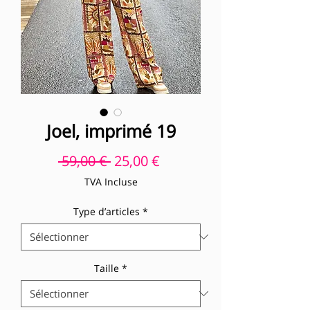
Joel, imprimé 19
Prix original
Prix promotionnel
 59,00 € 
25,00 €
TVA Incluse
Type d’articles
*
Taille
*