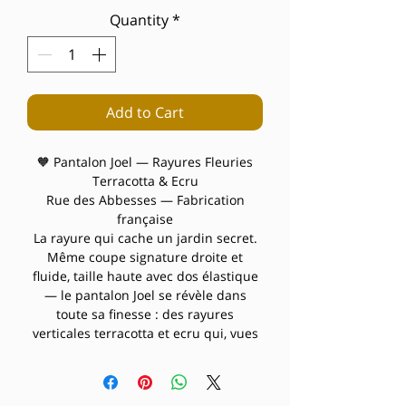
Quantity
*
Add to Cart
🧡 Pantalon Joel — Rayures Fleuries
Terracotta & Ecru
Rue des Abbesses — Fabrication
française
La rayure qui cache un jardin secret.
Même coupe signature droite et
fluide, taille haute avec dos élastique
— le pantalon Joel se révèle dans
toute sa finesse : des rayures
verticales terracotta et ecru qui, vues
de près, se parent de petites fleurs
délicates, de pois et de bordures
festonnées. Un imprimé qui joue la