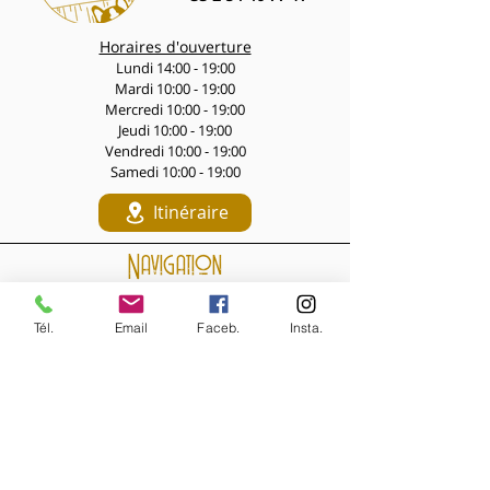
Horaires d'ouverture
Lundi 14:00 - 19:00
Mardi 10:00 - 19:00
Mercredi 10:00 - 19:00
Jeudi 10:00 - 19:00
Vendredi 10:00 - 19:00
Samedi 10:00 - 19:00
Itinéraire
Navigation
LES PÉPITES DES LIVES
Nouveautés de la semaine
Tél.
Email
Faceb.
Insta.
Les Archives de la Comtesse
NOS BIJOUX
Bijoux MARQUISE
Accessoires cheveux
Bagues, broches...
Boucles d'oreilles
Bracelets