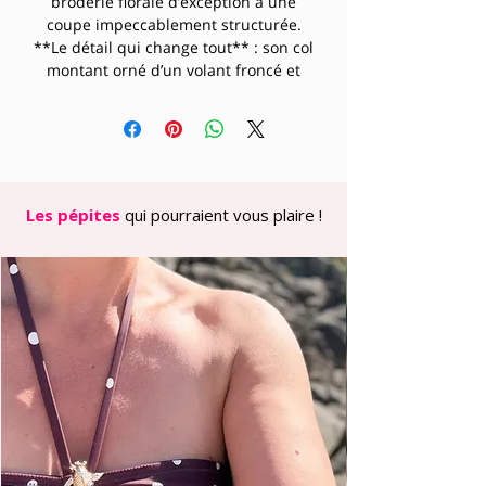
broderie florale d’exception à une
coupe impeccablement structurée.
**Le détail qui change tout** : son col
montant orné d’un volant froncé et
son plastron à jabot créent une
verticalité flatteuse qui allonge
naturellement l’encolure. La
transparence maîtrisée du motif laisse
entrevoir un sous-vêtement de
couleur — un jeu de superposition
Les pépites
qui pourraient vous plaire !
très actuel qui personnalise
instantanément votre look.
**Côté morphologie**, la coupe droite
légèrement ajustée convient
particulièrement aux silhouettes H et
A. Les manches longues équilibrent
les proportions tandis que le tomber
fluide glisse sans marquer la taille.
Les morphologies V apprécieront le col
montant qui adoucit la carrure.
**Côté colorimétrie**, le noir profond
s’adresse aux palettes Hiver et Été