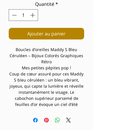
Quantité
*
Ajouter au panier
Boucles d’oreilles Maddy S Bleu
Céruléen – Bijoux Colorés Graphiques
Rétro
Mes petites pépites pop !
Coup de cœur assuré pour ces Maddy
S bleu céruléen : un bleu vibrant,
joyeux, qui capte la lumière et réveille
instantanément le visage. Le
cabochon supérieur parsemé de
feuilles d’or évoque un ciel d’été
traversé de nuages dorés, tandis que
le médaillon ajouré ajoute une touche
graphique ultra-moderne.
Pourquoi on les adore :