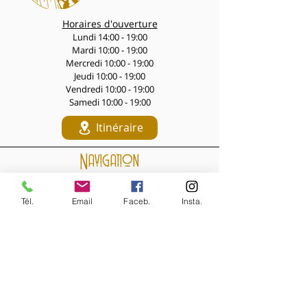
Horaires d'ouverture
Lundi 14:00 - 19:00
Mardi 10:00 - 19:00
Mercredi 10:00 - 19:00
Jeudi 10:00 - 19:00
Vendredi 10:00 - 19:00
Samedi 10:00 - 19:00
Itinéraire
Navigation
LES PÉPITES DES LIVES
Nouveautés de la semaine
Tél.
Email
Faceb.
Insta.
Les Archives de la Comtesse
NOS BIJOUX
Bijoux MARQUISE
Accessoires cheveux
Bagues, broches...
Boucles d'oreilles
Bracelets
Colliers