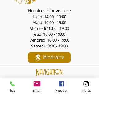
Horaires d'ouverture
Lundi 14:00 - 19:00
Mardi 10:00 - 19:00
Mercredi 10:00 - 19:00
Jeudi 10:00 - 19:00
Vendredi 10:00 - 19:00
Samedi 10:00 - 19:00
Itinéraire
Navigation
LES PÉPITES DES LIVES
Nouveautés de la semaine
Tél.
Email
Faceb.
Insta.
Les Archives de la Comtesse
NOS BIJOUX
Bijoux MARQUISE
Accessoires cheveux
Bagues, broches...
Boucles d'oreilles
Bracelets
Colliers