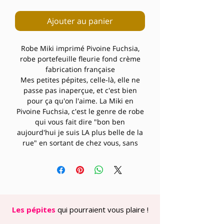
Ajouter au panier
Robe Miki imprimé Pivoine Fuchsia,
robe portefeuille fleurie fond crème
fabrication française
Mes petites pépites, celle-là, elle ne
passe pas inaperçue, et c'est bien
pour ça qu'on l'aime. La Miki en
Pivoine Fuchsia, c'est le genre de robe
qui vous fait dire "bon ben
aujourd'hui je suis LA plus belle de la
rue" en sortant de chez vous, sans
complexe et sans effort.
La robe Miki, notre modèle fétiche
qu'on ne se lasse jamais de décliner,
se pare ici d'un imprimé pivoines XXL
rose fuchsia et corail sur fond crème,
rehaussé de feuillages verts qui font
Les pépites
qui pourraient vous plaire !
tout le charme du bouquet. La coupe