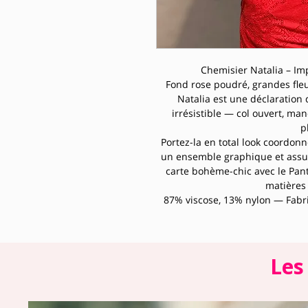
Chemisier Natalia – Im
Fond rose poudré, grandes fleur
Natalia est une déclaration d
irrésistible — col ouvert, ma
p
Portez-la en total look coordonné
un ensemble graphique et assumé
carte bohème-chic avec le Pant
matières 
87% viscose, 13% nylon — Fabr
Les