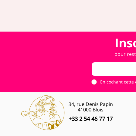
Ins
pour rest
En cochant cette 
34, rue Denis Papin
41000 Blois
+33 2 54 46 77 17