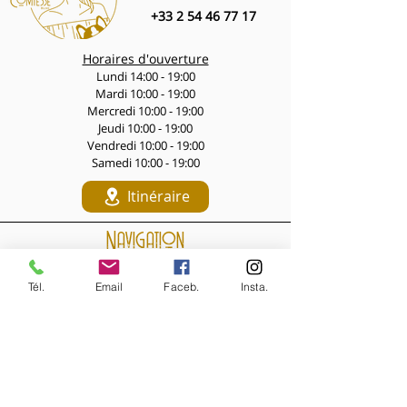
complémentaire est saisissant — le
+33 2 54 46 77 17
look passe instantanément en mode
“soirée”
Horaires d'ouverture
Assemblées à la main dans mon
Lundi 14:00 - 19:00
atelier à Blois, en petite série. Les
Mardi 10:00 - 19:00
veines dorées du cabochon kintsugi
Mercredi 10:00 - 19:00
varient légèrement d’une paire à
Jeudi 10:00 - 19:00
l’autre — c’est la signature de
Vendredi 10:00 - 19:00
Samedi 10:00 - 19:00
l’artisanat.
Dimensions : 6 cm × 4 cm — Poids : 4
Itinéraire
g — Montage : clips dorés
Marquise – des bijoux faits main pour
Navigation
des femmes originales​​​​​​​​​​​​​​​​
LES PÉPITES DES LIVES
Nouveautés de la semaine
Tél.
Email
Faceb.
Insta.
Les Archives de la Comtesse
NOS BIJOUX
Bijoux MARQUISE
Accessoires cheveux
Bagues, broches...
Boucles d'oreilles