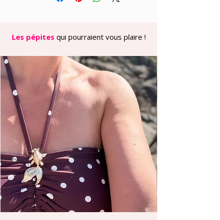
pièces précieuses avec ses veines
dorées sur fond orange brûlé — un
clin d’œil à l’art japonais de sublimer
les imperfections, ici réinterprété
Les pépites
qui pourraient vous plaire !
dans une palette solaire et
audacieuse. En pendant, l’arche
double ajourée s’habille d’un orange
pailleté cuivré qui scintille à chaque
mouvement, tandis que l’intérieur
mandarine opaque vient trancher
avec une fraîcheur fruitée et
lumineuse. Chaud, profond, festif.
Le résultat ? Un teint hâlé toute
l’année, des pommettes qui
s’illuminent, et cette énergie solaire
que l’on aimerait porter en toutes
saisons.
✿ Le cabochon kintsugi doré apporte
une touche précieuse et artisanale
incomparable
✿ L’arche pailletée cuivrée scintille
sous toutes les lumières — de jour