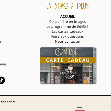
en savoir plus
ACCUEIL
Conseillère en images
Le programme de fidélité
Les cartes cadeaux
Foire aux questions
Nous contacter
x
aine
 finan
c
i
e
rs