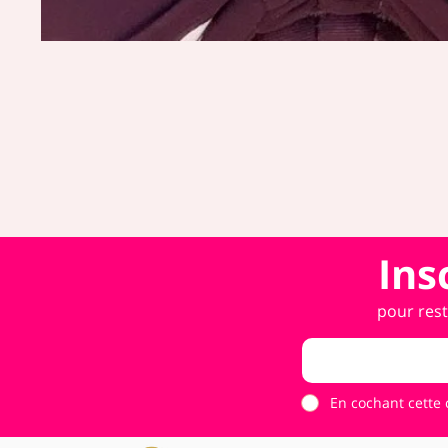
Ins
pour rest
En cochant cette 