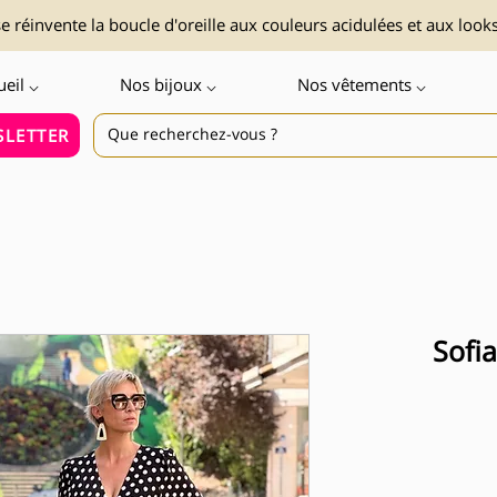
 réinvente la boucle d'oreille aux couleurs acidulées et aux look
ueil ⌵
Nos bijoux ⌵
Nos vêtements ⌵
LETTER
Sofi