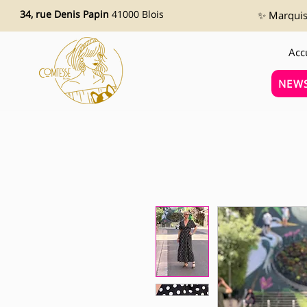
34, rue Denis Papin
41000 Blois
✨ Marquise
Acc
NEWS