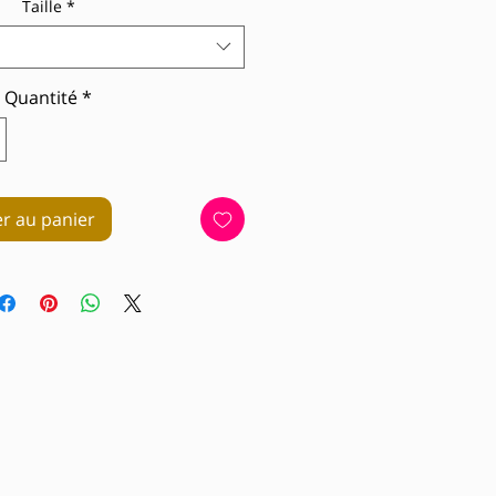
Taille
*
Quantité
*
er au panier