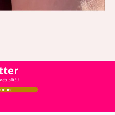
tter
ctualité !
bonner