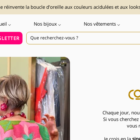
 réinvente la boucle d'oreille aux couleurs acidulées et aux look
ueil ⌵
Nos bijoux ⌵
Nos vêtements ⌵
LETTER
co
Chaque jour, nous
Si vous cherchez 
vous 
Je crois en la
sin