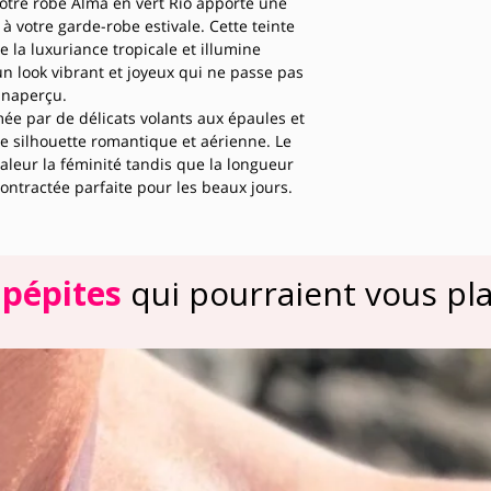
notre robe Alma en vert Rio apporte une
à votre garde-robe estivale. Cette teinte
la luxuriance tropicale et illumine
un look vibrant et joyeux qui ne passe pas
inaperçu.
mée par de délicats volants aux épaules et
ne silhouette romantique et aérienne. Le
valeur la féminité tandis que la longueur
ntractée parfaite pour les beaux jours.
 composé de 87% viscose et 13% nylon et
ion Rue des Abbesses allie confort optimal
pe ample et légère offre une liberté de
 pour danser sous le soleil d’été.
 pépites
qui pourraient vous plai
teformes comme sur la photo pour un look
cessoires dorés pour une allure plus
t Rio s’adapte à toutes vos envies mode
estivales.
** 87% viscose, 13% nylon
tion :** Française
** Rue des Abbesses
s disponibles :**
: convient jusqu’au 40