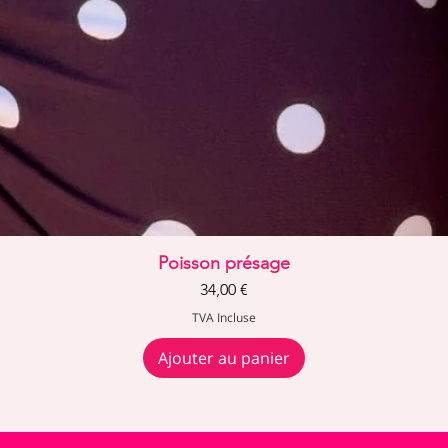
Aperçu rapide
Poisson présage
Prix
34,00 €
TVA Incluse
Ajouter au panier