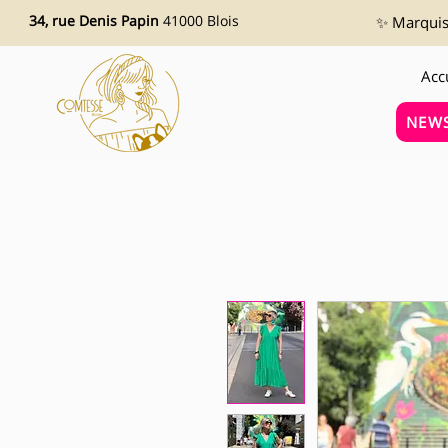
34, rue Denis Papin
41000 Blois
✨ Marquise
Acc
NEWS