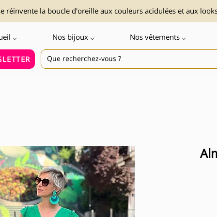
 réinvente la boucle d'oreille aux couleurs acidulées et aux look
ueil ⌵
Nos bijoux ⌵
Nos vêtements ⌵
LETTER
Al