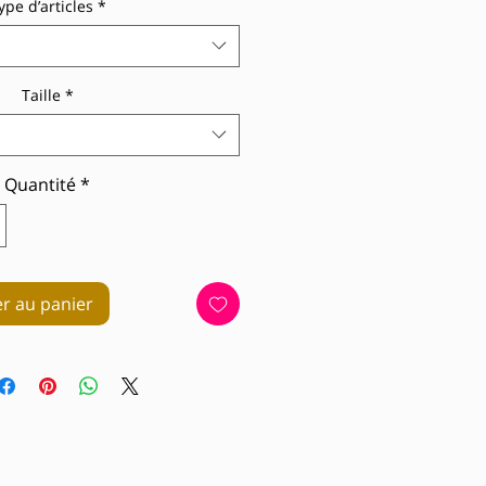
ype d’articles
*
Taille
*
Quantité
*
er au panier