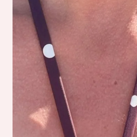
- Taille 2 
Osez la couleur et l’élégance 
transformera chacune de vos so