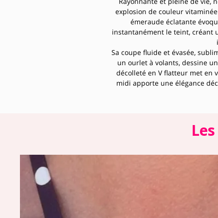
Rayonnante et pleine de vie, 
explosion de couleur vitaminée 
émeraude éclatante évoque 
instantanément le teint, créant 
Sa coupe fluide et évasée, subli
un ourlet à volants, dessine u
décolleté en V flatteur met en 
midi apporte une élégance déco
Confectionnée en tissu fluide
fabriquée en France, cette créat
et raffinement naturel. Sa cou
mouvement absolue, idéale
Les
Portée avec des sandales à pla
bohème chic, ou avec des ac
sophistiquée, la robe Alma ver
**Composition :
**Fabrica
**Marque :
**Taille
- Taille 1 