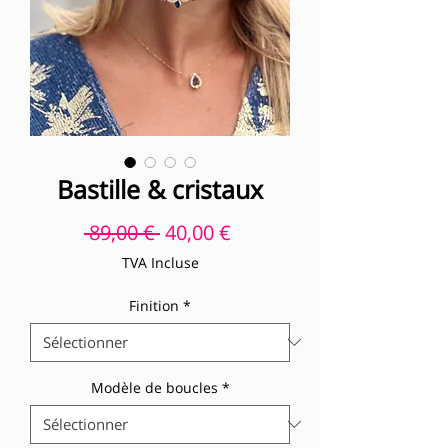
Bastille & cristaux
Prix original
Prix promotionnel
 89,00 € 
40,00 €
TVA Incluse
Finition
*
Modèle de boucles
*