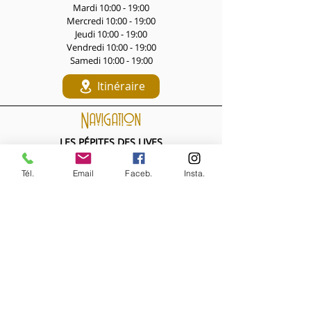
Mardi 10:00 - 19:00
Mercredi 10:00 - 19:00
Jeudi 10:00 - 19:00
Vendredi 10:00 - 19:00
Samedi 10:00 - 19:00
Itinéraire
Navigation
LES PÉPITES DES LIVES
Nouveautés de la semaine
Les Archives de la Comtesse
Tél.
Email
Faceb.
Insta.
NOS BIJOUX
Bijoux MARQUISE
Accessoires cheveux
Bagues, broches...
Boucles d'oreilles
Bracelets
Colliers
Nouveautés de la semaine
NOS VÊTEMENTS
Accessoires