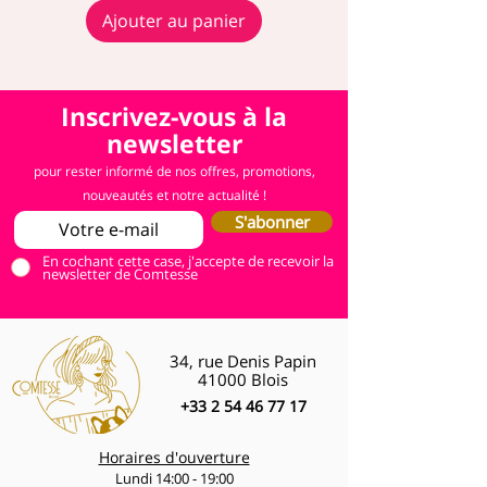
Ajouter au panier
Inscrivez-vous à la
newsletter
pour rester informé de nos offres, promotions,
nouveautés et notre actualité !
S'abonner
En cochant cette case, j'accepte de recevoir la
newsletter de Comtesse
34, rue Denis Papin
41000 Blois
+33 2 54 46 77 17
Horaires d'ouverture
Lundi 14:00 - 19:00