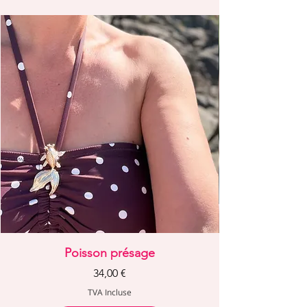
Poisson présage
Prix
34,00 €
TVA Incluse