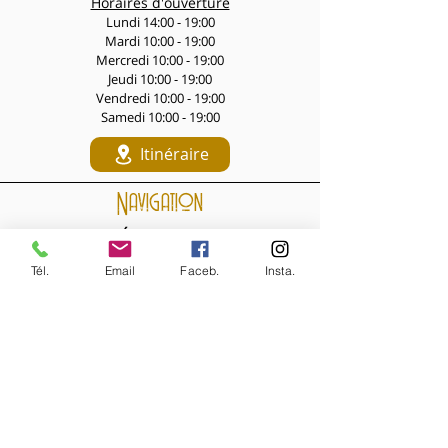
Horaires d'ouverture
Lundi 14:00 - 19:00
Mardi 10:00 - 19:00
Mercredi 10:00 - 19:00
Jeudi 10:00 - 19:00
Vendredi 10:00 - 19:00
Samedi 10:00 - 19:00
Itinéraire
Navigation
LES PÉPITES DES LIVES
Nouveautés de la semaine
Tél.
Email
Faceb.
Insta.
Les Archives de la Comtesse
NOS BIJOUX
Bijoux MARQUISE
Accessoires cheveux
Bagues, broches...
Boucles d'oreilles
Bracelets
Colliers
Nouveautés de la semaine