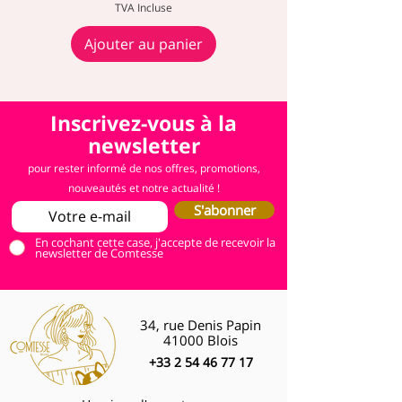
TVA Incluse
Ajouter au panier
Inscrivez-vous à la
newsletter
pour rester informé de nos offres, promotions,
nouveautés et notre actualité !
S'abonner
En cochant cette case, j'accepte de recevoir la
newsletter de Comtesse
34, rue Denis Papin
41000 Blois
+33 2 54 46 77 17