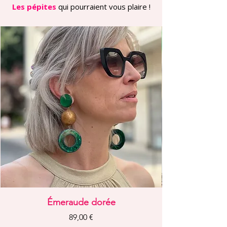
Les pépites
qui pourraient vous plaire !
Émeraude dorée
Prix
89,00 €