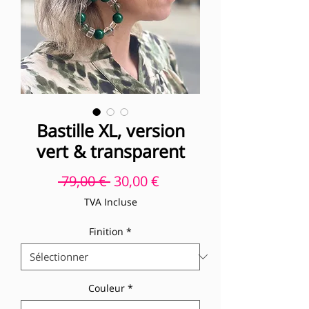
Bastille XL, version
vert & transparent
Prix original
Prix promotionnel
 79,00 € 
30,00 €
TVA Incluse
Finition
*
Couleur
*