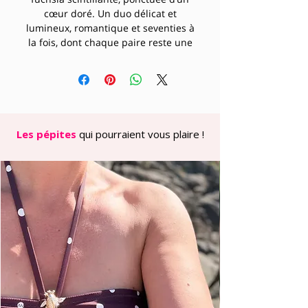
cœur doré. Un duo délicat et
lumineux, romantique et seventies à
la fois, dont chaque paire reste une
création unique.
Dimensions : 6 x 6,5 cm – montées sur
clips dorés confortables, sans perçage
requis.
Ces roses complémentaires
s’accordent à merveille avec le blanc,
Les pépites
qui pourraient vous plaire !
le nude, le doré ou le bordeaux pour
un look féminin et affirmé. Idéales
pour les carnations Printemps et Été,
elles apportent une touche de
douceur lumineuse à toutes les
tenues.
Marquise – des bijoux faits main pour
des femmes originales.