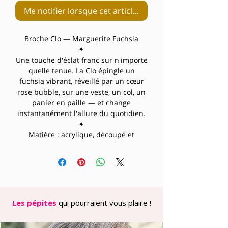
Me notifier lorsque cet article est disponible
Broche Clo — Marguerite Fuchsia
✦
Une touche d'éclat franc sur n'importe
quelle tenue. La Clo épingle un
fuchsia vibrant, réveillé par un cœur
rose bubble, sur une veste, un col, un
panier en paille — et change
instantanément l'allure du quotidien.
✦
Matière : acrylique, découpé et
assemblé à la main
Dimensions : 6 x 6 cm (taille M)
Fermoir : broche pin's, dos métal
gravé Marquise
Pièce unique
✦
Les pépites
qui pourraient vous plaire !
À porter sur une veste en jean, un
trench, un sac ou même un chapeau