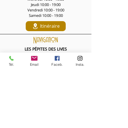
Jeudi 10:00 - 19:00
Vendredi 10:00 - 19:00
Samedi 10:00 - 19:00
Itinéraire
Navigation
LES PÉPITES DES LIVES
Nouveautés de la semaine
Les Archives de la Comtesse
Tél.
Email
Faceb.
Insta.
NOS BIJOUX
Bijoux MARQUISE
Accessoires cheveux
Bagues, broches...
Boucles d'oreilles
Bracelets
Colliers
Nouveautés de la semaine
NOS VÊTEMENTS
Accessoires
Chemisiers & tops