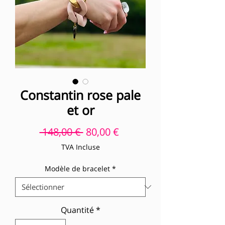
Constantin rose pale
et or
Prix original
Prix promotionnel
 148,00 € 
80,00 €
TVA Incluse
Modèle de bracelet
*
Quantité
*