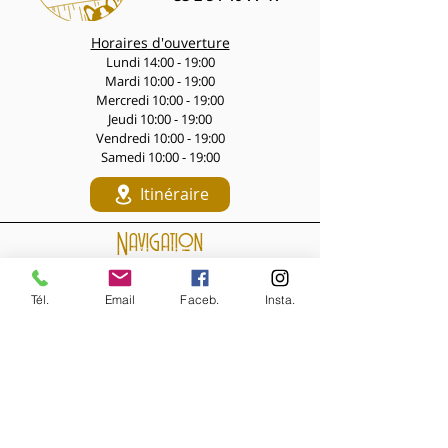
Horaires d'ouverture
Lundi 14:00 - 19:00
Mardi 10:00 - 19:00
Mercredi 10:00 - 19:00
Jeudi 10:00 - 19:00
Vendredi 10:00 - 19:00
Samedi 10:00 - 19:00
Itinéraire
Navigation
LES PÉPITES DES LIVES
Nouveautés de la semaine
Tél.
Email
Faceb.
Insta.
Les Archives de la Comtesse
NOS BIJOUX
Bijoux MARQUISE
Accessoires cheveux
Bagues, broches...
Boucles d'oreilles
Bracelets