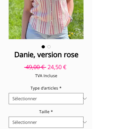
Danie, version rose
Prix original
Prix promotionnel
 49,00 € 
24,50 €
TVA Incluse
Type d’articles
*
Taille
*