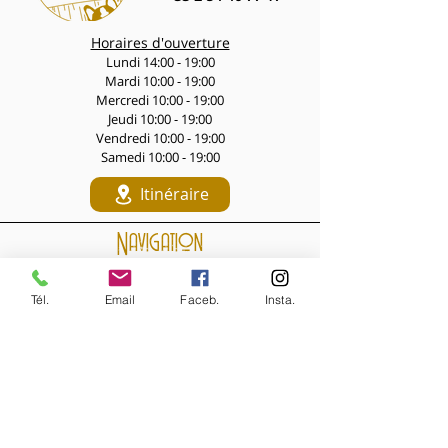
Horaires d'ouverture
Lundi 14:00 - 19:00
Mardi 10:00 - 19:00
Mercredi 10:00 - 19:00
Jeudi 10:00 - 19:00
Vendredi 10:00 - 19:00
Samedi 10:00 - 19:00
Itinéraire
Navigation
LES PÉPITES DES LIVES
Nouveautés de la semaine
Tél.
Email
Faceb.
Insta.
Les Archives de la Comtesse
NOS BIJOUX
Bijoux MARQUISE
Accessoires cheveux
Bagues, broches...
Boucles d'oreilles
Bracelets