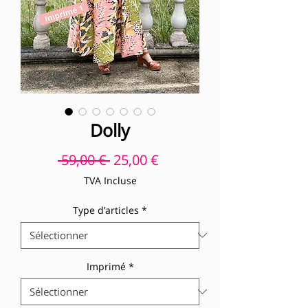
Dolly
Prix original
Prix promotionnel
 59,00 € 
25,00 €
TVA Incluse
Type d’articles
*
Imprimé
*