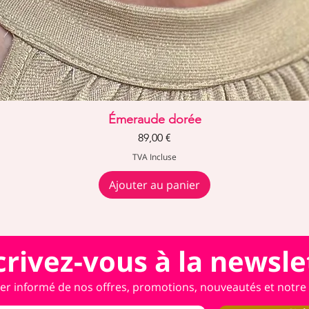
Aperçu rapide
Émeraude dorée
Prix
89,00 €
TVA Incluse
Ajouter au panier
crivez-vous à la newsle
er informé de nos offres, promotions, nouveautés et notre a