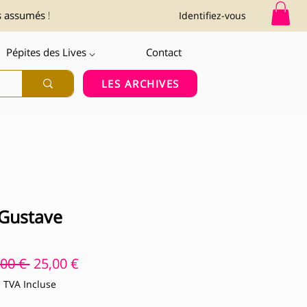
s assumés !
Identifiez-vous
Pépites des Lives ⌵
Contact
LES ARCHIVES
Gustave
Prix original
Prix promotionnel
,00 € 
25,00 €
TVA Incluse