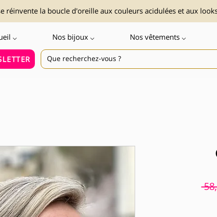
 réinvente la boucle d'oreille aux couleurs acidulées et aux look
ueil ⌵
Nos bijoux ⌵
Nos vêtements ⌵
LETTER
 58