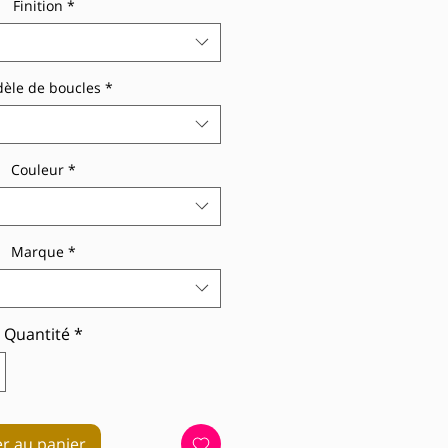
Finition
*
èle de boucles
*
Couleur
*
Marque
*
Quantité
*
er au panier