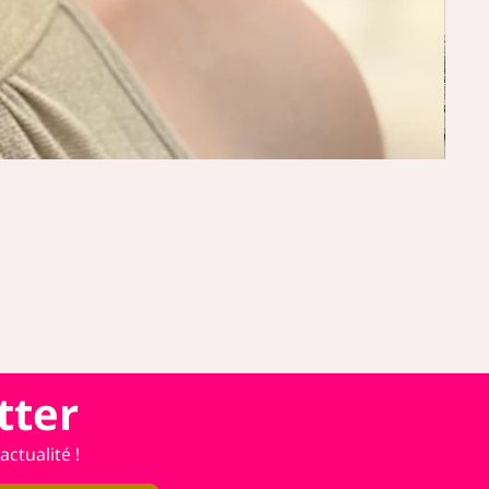
tter
ctualité !