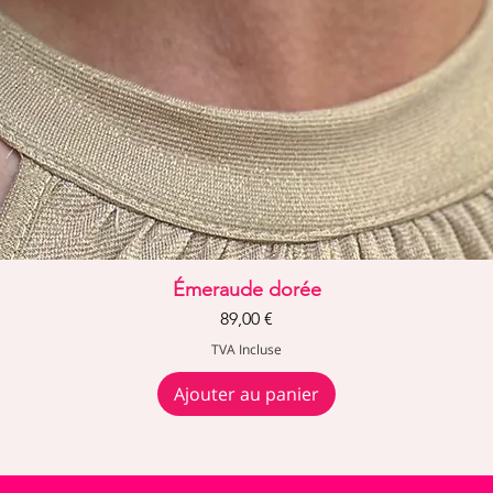
Aperçu rapide
Émeraude dorée
Prix
89,00 €
TVA Incluse
Ajouter au panier