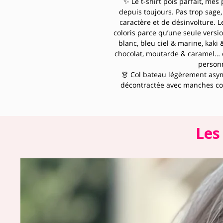
✨ Le t-shirt pois parfait, mes
depuis toujours. Pas trop sage, 
caractère et de désinvolture. L
coloris parce qu’une seule vers
blanc, bleu ciel & marine, kaki 
chocolat, moutarde & caramel… 
personn
👗 Col bateau légèrement asymé
décontractée avec manches co
ample et confortable. Le 100% 
porter toute la journée — on ne
💡 Rentré dans une jupe midi 
une silhouette structurée et chi
Les
look casual parfait du week-end.
bas — pois kaki sur jupe terrac
total look inattendu
📐 La coupe oversize et le col b
élargissent les épaules, allong
pour toutes les s
📏 Taille uni
🔖 100% Coton · Lavage 30° d
retroussées · Coupe oversize · I