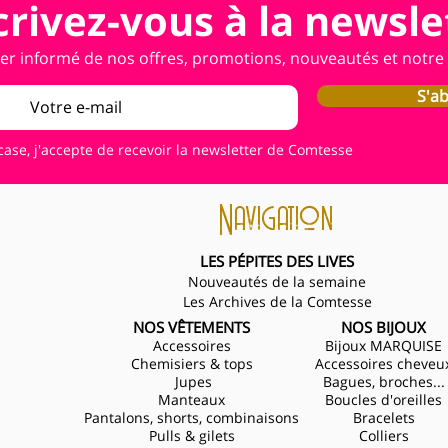
crivez-vous à la newsle
er informé de nos offres, promotions, nouveautés et notre a
S'a
case, j'accepte de recevoir la newsletter de Comtesse
Navigation
LES PÉPITES DES LIVES
Nouveautés de la semaine
Les Archives de la Comtesse
NOS VÊTEMENTS
NOS BIJOUX
Accessoires
Bijoux MARQUISE
Chemisiers & tops
Accessoires cheveu
Jupes
Bagues, broches...
Manteaux
Boucles d'oreilles
Pantalons, shorts, combinaisons
Bracelets
Pulls & gilets
Colliers