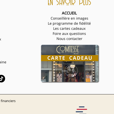
en savoir plus
ACCUEIL
Conseillère en images
Le programme de fidélité
Les cartes cadeaux
Foire aux questions
Nous contacter
x
aine
 finan
c
i
e
rs