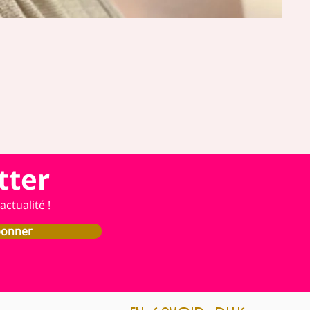
tter
ctualité !
bonner