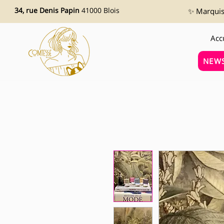
34, rue Denis Papin
41000 Blois
✨ Marquise
Acc
NEWS