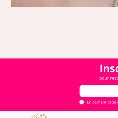
Ins
pour rest
En cochant cette 