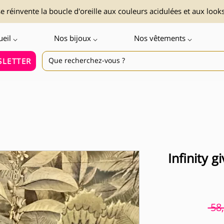
 réinvente la boucle d'oreille aux couleurs acidulées et aux look
ueil ⌵
Nos bijoux ⌵
Nos vêtements ⌵
LETTER
Infinity 
 58