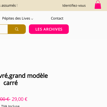
s assumés !
Identifiez-vous
Pépites des Lives ⌵
Contact
LES ARCHIVES
givré,grand modèle
carré
Prix original
Prix promotionnel
,00 € 
29,00 €
TVA Incluse