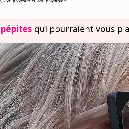
e, 26% polyester et 22% polyamide
 pépites
qui pourraient vous plai