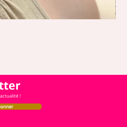
tter
ctualité !
bonner