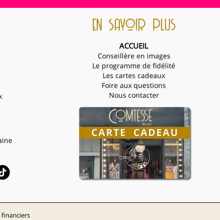
en savoir plus
ACCUEIL
Conseillère en images
Le programme de fidélité
Les cartes cadeaux
Foire aux questions
Nous contacter
x
aine
 finan
c
i
e
rs