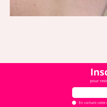
Ins
pour rest
En cochant cette 