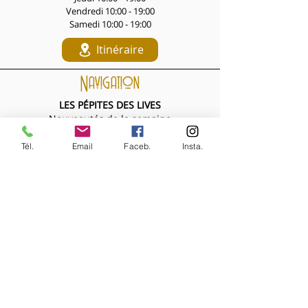
Vendredi 10:00 - 19:00
Samedi 10:00 - 19:00
Itinéraire
Navigation
LES PÉPITES DES LIVES
Nouveautés de la semaine
Les Archives de la Comtesse
Tél.
Email
Faceb.
Insta.
NOS BIJOUX
Bijoux MARQUISE
Accessoires cheveux
Bagues, broches...
Boucles d'oreilles
Bracelets
Colliers
Nouveautés de la semaine
NOS VÊTEMENTS
Accessoires
Chemisiers & tops
Jupes