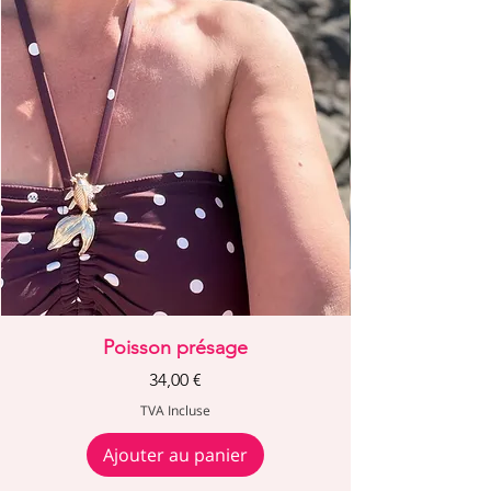
Poisson présage
Prix
34,00 €
TVA Incluse
Ajouter au panier