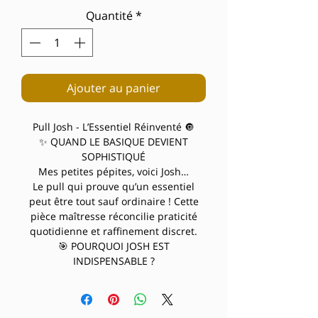
Quantité
*
Ajouter au panier
Pull Josh - L’Essentiel Réinventé 🔘
✨ QUAND LE BASIQUE DEVIENT
SOPHISTIQUÉ
Mes petites pépites, voici Josh…
Le pull qui prouve qu’un essentiel
peut être tout sauf ordinaire ! Cette
pièce maîtresse réconcilie praticité
quotidienne et raffinement discret.
🎯 POURQUOI JOSH EST
INDISPENSABLE ?
Le col cheminée moderne apporte
cette protection élégante qui structure
le visage tout en gardant une allure