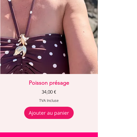
Poisson présage
Prix
34,00 €
TVA Incluse
Ajouter au panier