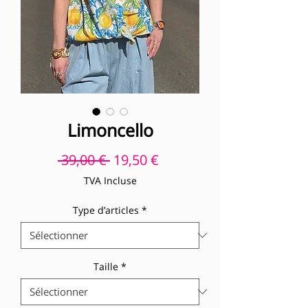
Limoncello
Prix original
Prix promotionnel
 39,00 € 
19,50 €
TVA Incluse
Type d’articles
*
Taille
*