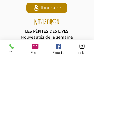
Itinéraire
Navigation
LES PÉPITES DES LIVES
Nouveautés de la semaine
Les Archives de la Comtesse
NOS BIJOUX
Tél.
Email
Faceb.
Insta.
Bijoux MARQUISE
Accessoires cheveux
Bagues, broches...
Boucles d'oreilles
Bracelets
Colliers
Nouveautés de la semaine
NOS VÊTEMENTS
Accessoires
Chemisiers & tops
Jupes
Manteaux
Pantalons, shorts, combinaisons
Pulls & gilets