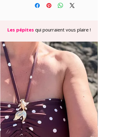
lumineuse illumine instantanément le
teint et apporte une note de
sophistication à votre allure. Cette
couleur vibrante, à la fois classique et
contemporaine, est parfaite pour
Les pépites
qui pourraient vous plaire !
créer un total look monochrome avec
le pantalon Joel assorti, comme le
montre la photo.
La coupe ample avec ses fronces
délicates aux épaules et ses manches
bouffantes 3/4 avec poignets ajustés
crée un volume romantique qui flatte
toutes les morphologies. Le col
montant avec ouverture en V apporte
une touche féminine qui structure
élégamment le visage.
Disponible en tailles 1 et 2, cette
chemise taille confortablement et
s'adapte à diverses occasions. Pour un
ensemble parfaitement coordonné,
associez-la au pantalon Noël dans la
même tonalité bleu roi, créant ainsi