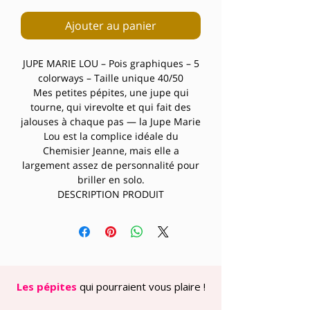
Ajouter au panier
JUPE MARIE LOU – Pois graphiques – 5
colorways – Taille unique 40/50
Mes petites pépites, une jupe qui
tourne, qui virevolte et qui fait des
jalouses à chaque pas — la Jupe Marie
Lou est la complice idéale du
Chemisier Jeanne, mais elle a
largement assez de personnalité pour
briller en solo.
DESCRIPTION PRODUIT
La Jupe Marie Lou, c’est la jupe longue
qu’on attendait — ample, fluide,
festive sans effort. Taillée dans le
même lyocell vaporeux que le
Chemisier Jeanne, avec sa doublure
viscose qui assure un tombé
Les pépites
qui pourraient vous plaire !
impeccable, elle s’évase