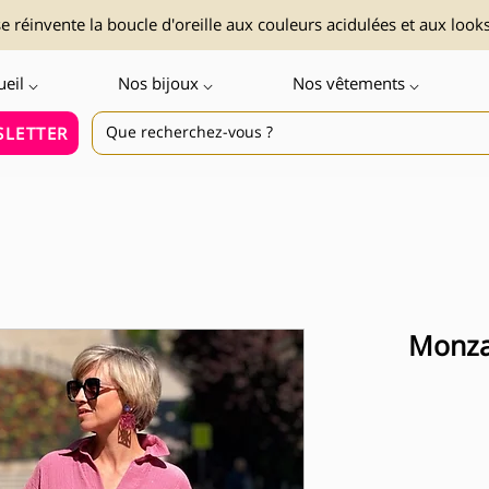
 réinvente la boucle d'oreille aux couleurs acidulées et aux look
ueil ⌵
Nos bijoux ⌵
Nos vêtements ⌵
LETTER
Monza