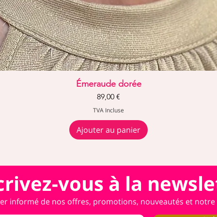
Aperçu rapide
Émeraude dorée
Prix
89,00 €
TVA Incluse
Ajouter au panier
crivez-vous à la newsle
er informé de nos offres, promotions, nouveautés et notre a