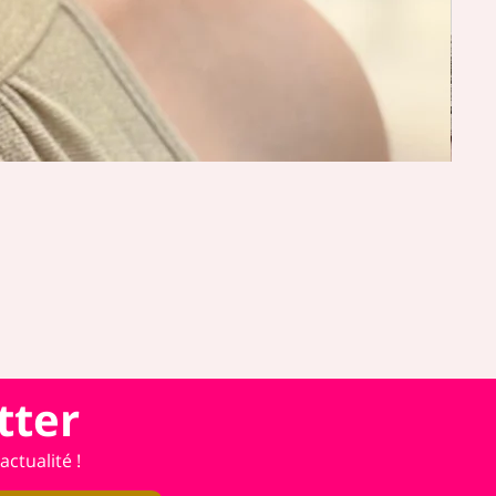
tter
ctualité !