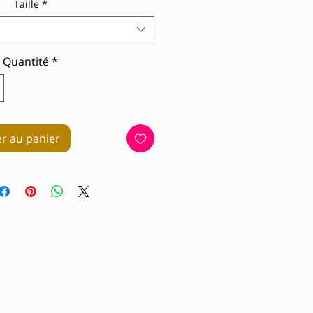
Taille
*
Quantité
*
er au panier