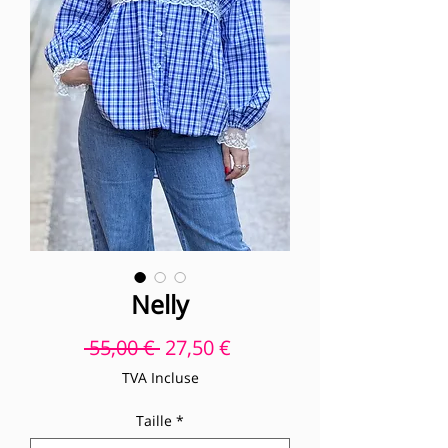
Nelly
Prix original
Prix promotionnel
 55,00 € 
27,50 €
TVA Incluse
Taille
*