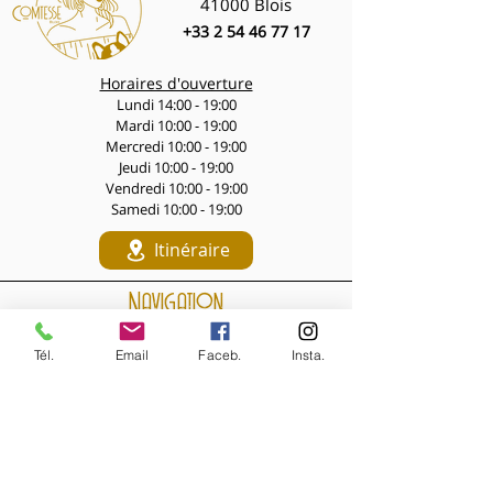
réunion du lundi en moment style.
41000 Blois
*Week-end* : nouée sur le devant
+33 2 54 46 77 17
avec une jupe midi plissée et des
baskets blanches pour une allure
Horaires d'ouverture
parisienne décomplexée.
Lundi 14:00 - 19:00
-----
Mardi 10:00 - 19:00
**Les specs**
Mercredi 10:00 - 19:00
100% coton — confort et respirabilité
Jeudi 10:00 - 19:00
garantis
Vendredi 10:00 - 19:00
Tailles disponibles jusqu’au 46
Samedi 10:00 - 19:00
Col montant boutonné, boutonnage
Itinéraire
devant
Dentelle brodée poitrine et poignets
Navigation
-----
*Le genre de pièce qui prouve qu’on
LES PÉPITES DES LIVES
peut être originale sans sacrifier le
Tél.
Email
Faceb.
Insta.
Nouveautés de la semaine
confort — et ça, c’est non négociable.*
Les Archives de la Comtesse
NOS BIJOUX
Bijoux MARQUISE
Accessoires cheveux
Bagues, broches...
Boucles d'oreilles