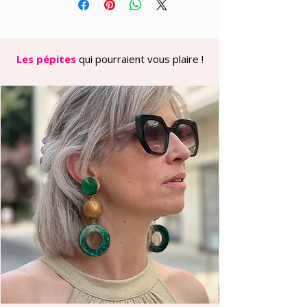
bande de dentelle festonnée
positionnée juste sous la poitrine, qui
redessine subtilement la silhouette
tout en apportant une touche
Les pépites
qui pourraient vous plaire !
romantique. On retrouve ce même
galon aux poignets, comme une
signature délicate qui élève
instantanément le basique.
La coupe oversize structurée — col
montant boutonné, manches ballons
légèrement froncées — joue la carte
du volume maîtrisé. Le tombé ample
s’arrête aux hanches, parfait pour un
effet blousant travaillé.
-----
**Pour qui ?**
Cette pièce est particulièrement
flatteuse pour les silhouettes en
**A** (hanches plus larges) : le
volume stratégiquement placé en
haut du corps rééquilibre les