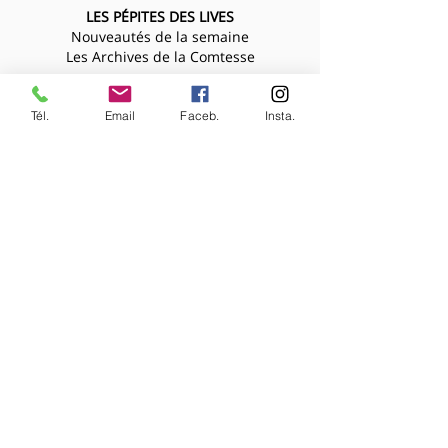
LES PÉPITES DES LIVES
Nouveautés de la semaine
Les Archives de la Comtesse
NOS BIJOUX
Bijoux MARQUISE
Tél.
Email
Faceb.
Insta.
Accessoires cheveux
Bagues, broches...
Boucles d'oreilles
Bracelets
Colliers
Nouveautés de la semaine
NOS VÊTEMENTS
Accessoires
Chemisiers & tops
Jupes
Manteaux
Pantalons, shorts, combinaisons
Pulls & gilets
Robes
Vestes
SUIVEZ-NOUS
sur les réseaux sociaux