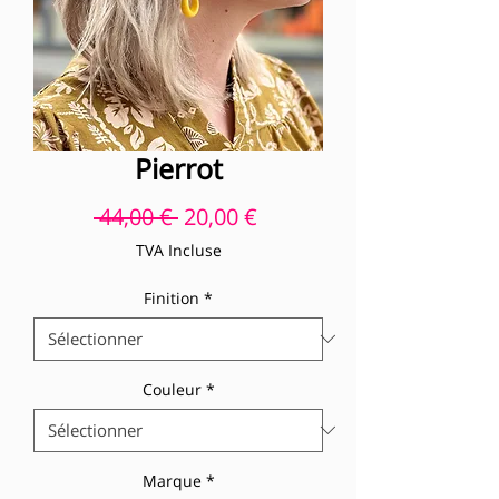
Pierrot
Prix original
Prix promotionnel
 44,00 € 
20,00 €
TVA Incluse
Finition
*
Couleur
*
Marque
*