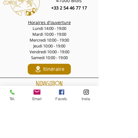
41000 Blois
pastel poétique. Parfaites avec une
+33 2 54 46 77 17
chemise blanche, un blazer lin ou un
col roulé crème pour un esprit casual-
Horaires d'ouverture
chic délicat.
Lundi 14:00 - 19:00
Fabrication :
Mardi 10:00 - 19:00
Ces boucles d’oreilles sont assemblées
Mercredi 10:00 - 19:00
à la main dans mon atelier à Blois, en
Jeudi 10:00 - 19:00
petite série. Montées sur clips dorés
Vendredi 10:00 - 19:00
confortables, elles se font oublier
Samedi 10:00 - 19:00
même après plusieurs heures.
Itinéraire
Chaque paire présente de légères
variations naturelles qui font son
Navigation
unicité.
Marquise – des bijoux faits main pour
LES PÉPITES DES LIVES
des femmes originales.
Tél.
Email
Faceb.
Insta.
Nouveautés de la semaine
Les Archives de la Comtesse
NOS BIJOUX
Bijoux MARQUISE
Accessoires cheveux
Bagues, broches...
Boucles d'oreilles