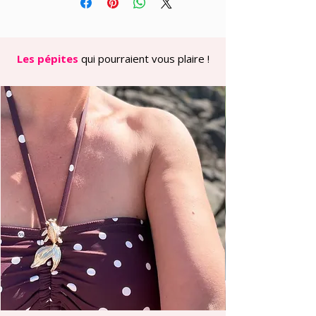
délicat avec le cabochon nacré rose,
créant une harmonie chromatique
apaisante et terriblement élégante. Le
résultat ? Un bijou poétique qui
Les pépites
qui pourraient vous plaire !
adoucit le teint avec délicatesse et
affirme votre style avec une féminité
assumée, cette touche de couleur
tendre qui transforme une tenue
simple en look sophistiqué.
Pourquoi on les adore :
✿ Leur rose baby doux illumine le
teint avec délicatesse et apporte une
fraîcheur romantique
✿ Le total look rose crée une
cohérence visuelle élégante et
apaisante
✿ Graphiques et légères (9 g), elles se
portent toute la journée sans fatigue
grâce à leurs clips confortables
✿ Leur esprit rétro-romantique
fonctionne aussi bien au quotidien