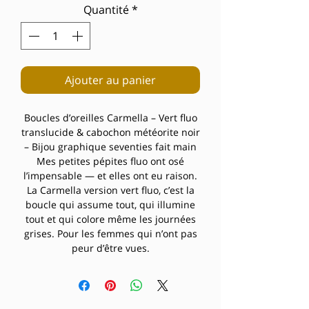
Quantité
*
Ajouter au panier
Boucles d’oreilles Carmella – Vert fluo
translucide & cabochon météorite noir
– Bijou graphique seventies fait main
Mes petites pépites fluo ont osé
l’impensable — et elles ont eu raison.
La Carmella version vert fluo, c’est la
boucle qui assume tout, qui illumine
tout et qui colore même les journées
grises. Pour les femmes qui n’ont pas
peur d’être vues.
La Carmella, c’est une fleur
géométrique à quatre pétales ajourés,
découpée dans un acrylique vert fluo
translucide d’une vivacité presque