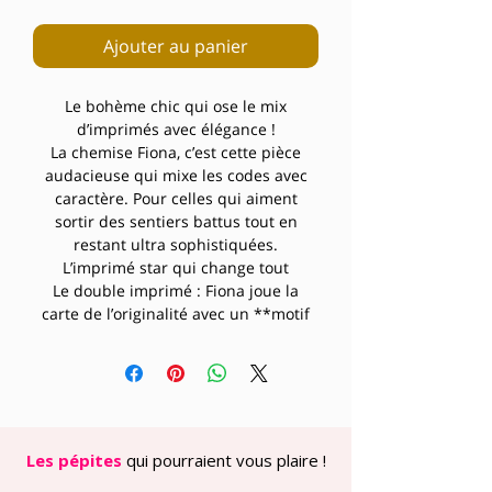
Ajouter au panier
Le bohème chic qui ose le mix
d’imprimés avec élégance !
La chemise Fiona, c’est cette pièce
audacieuse qui mixe les codes avec
caractère. Pour celles qui aiment
sortir des sentiers battus tout en
restant ultra sophistiquées.
L’imprimé star qui change tout
Le double imprimé : Fiona joue la
carte de l’originalité avec un **motif
graou (léopard)** sublimé par une
**impression python doré** qui vient
structurer l’ensemble. Ce duo
d’imprimés animaliers crée un effet
visuel captivant, entre sauvage et
précieux. Le doré apporte cette touche
Les pépites
qui pourraient vous plaire !
luxe qui fait toute la différence et