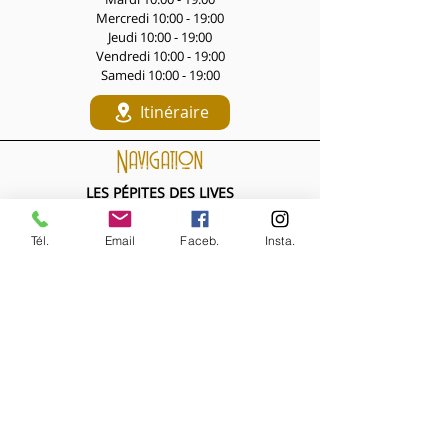
Mercredi 10:00 - 19:00
Jeudi 10:00 - 19:00
Vendredi 10:00 - 19:00
Samedi 10:00 - 19:00
Itinéraire
Navigation
LES PÉPITES DES LIVES
Nouveautés de la semaine
Les Archives de la Comtesse
Tél.
Email
Faceb.
Insta.
NOS BIJOUX
Bijoux MARQUISE
Accessoires cheveux
Bagues, broches...
Boucles d'oreilles
Bracelets
Colliers
Nouveautés de la semaine
NOS VÊTEMENTS
Accessoires