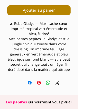
Ajouter au panier
🌿 Robe Gladys — Maxi cache-cœur,
imprimé tropical vert émeraude et
bleu, fil doré
Mes petites pépites, la Gladys c’est la
jungle chic qui s’invite dans votre
dressing. Un imprimé feuillage
généreux en vert émeraude et bleu
électrique sur fond blanc — et le petit
secret qui change tout : un léger fil
doré tissé dans la matière qui attrape
la lumière à chaque mouvement.
Discret le jour, magique en soirée.
🌿 L’imprimé : Grand feuillage tropical
— feuilles larges et branches en vert
vif, bleu électrique et touches de
mauve sur fond blanc. Vivant, frais,
Les pépites
qui pourraient vous plaire !
lumineux. Et ce fil doré qui scintille…