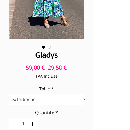
Gladys
Prix original
Prix promotionnel
 59,00 € 
29,50 €
TVA Incluse
Taille
*
Quantité
*