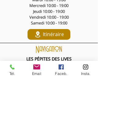
Mercredi 10:00 - 19:00
Jeudi 10:00 - 19:00
Vendredi 10:00 - 19:00
Samedi 10:00 - 19:00
Itinéraire
Navigation
LES PÉPITES DES LIVES
Nouveautés de la semaine
Les Archives de la Comtesse
Tél.
Email
Faceb.
Insta.
NOS BIJOUX
Bijoux MARQUISE
Accessoires cheveux
Bagues, broches...
Boucles d'oreilles
Bracelets
Colliers
Nouveautés de la semaine
NOS VÊTEMENTS
Accessoires