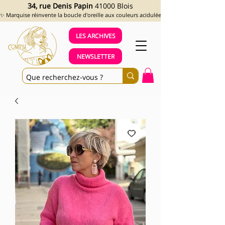
34, rue Denis Papin
41000 Blois
✨ Marquise réinvente la boucle d'oreille aux couleurs acidulées et aux looks assumés !
LES ARCHIVES
NEWSLETTER