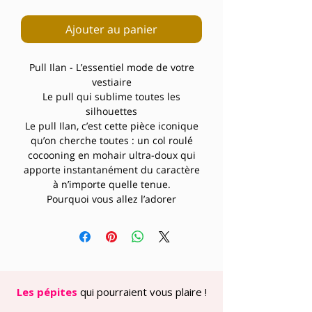
Ajouter au panier
Pull Ilan - L’essentiel mode de votre
vestiaire
Le pull qui sublime toutes les
silhouettes
Le pull Ilan, c’est cette pièce iconique
qu’on cherche toutes : un col roulé
cocooning en mohair ultra-doux qui
apporte instantanément du caractère
à n’importe quelle tenue.
Pourquoi vous allez l’adorer
Taille unique - Parce que le style ne
devrait jamais être une question de
mensurations. Sa coupe généreuse et
son tricot extensible s’adaptent
naturellement à toutes les
morphologies, créant cette silhouette
Les pépites
qui pourraient vous plaire !
décontractée-chic qu’on adore.