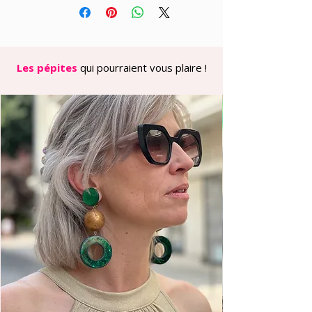
- Matière viscose fluide et élégante
- Coupe palazzo qui sublime la
silhouette
- Taille élastiquée au dos pour un
confort optimal
Les pépites
qui pourraient vous plaire !
- Poches latérales discrètes et
pratiques
- Tombé parfait grâce à la qualité
viscose
- Finitions soignées à la française
**Composition :** 87% Viscose, 13%
Nylon pour une fluidité parfaite et un
confort optimal
**Tailles disponibles :**
- Taille 1 et 2 (jusqu’à un bon 40)
**Fabrication française** par **Rue
des Abbesses** - Savoir-faire et
qualité garantis
**Style :** Sublime en tailleur avec la
veste Camille chocolat assortie pour
un ensemble ton sur ton ultra-
sophistiqué comme notre modèle, ou