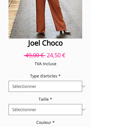
Joel Choco
Prix original
Prix promotionnel
 49,00 € 
24,50 €
TVA Incluse
Type d’articles
*
Taille
*
Couleur
*