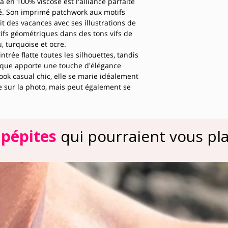
en 100% viscose est l'alliance parfaite
rmé. Son imprimé patchwork aux motifs
it des vacances avec ses illustrations de
tifs géométriques dans des tons vifs de
, turquoise et ocre.
trée flatte toutes les silhouettes, tandis
ique apporte une touche d'élégance
ook casual chic, elle se marie idéalement
 sur la photo, mais peut également se
n short pour les journées ensoleillées.
re offre une sensation douce et aérienne
ournées chaudes tout en restant élégante
contournable de votre garde-robe estivale
 pépites
qui pourraient vous plai
inalité à tous vos looks.​​​​​​​​​​​​​​​​