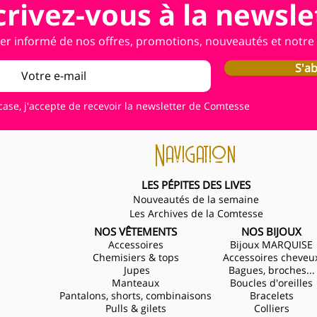
crivez-vous à la newsle
er informé de nos offres, promotions, nouveautés et notre a
S'a
case, j'accepte de recevoir la newsletter de Comtesse
Navigation
LES PÉPITES DES LIVES
Nouveautés de la semaine
Les Archives de la Comtesse
NOS VÊTEMENTS
NOS BIJOUX
Accessoires
Bijoux MARQUISE
Chemisiers & tops
Accessoires cheveu
Jupes
Bagues, broches...
Manteaux
Boucles d'oreilles
Pantalons, shorts, combinaisons
Bracelets
Pulls & gilets
Colliers