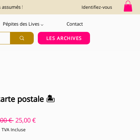
s assumés !
Identifiez-vous
Pépites des Lives ⌵
Contact
LES ARCHIVES
arte postale 🏝️
Prix original
Prix promotionnel
,00 € 
25,00 €
TVA Incluse