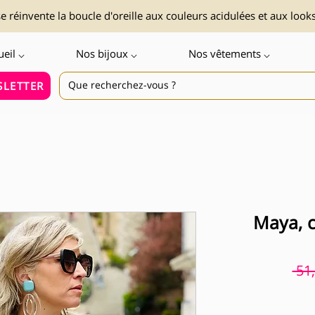
 réinvente la boucle d'oreille aux couleurs acidulées et aux look
ueil ⌵
Nos bijoux ⌵
Nos vêtements ⌵
LETTER
Maya, c
 51