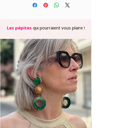
rose corail, chaleureux et lumineux.
En pendant, un grand anneau jaune
citron en acrylique mat dans lequel
vient se nicher une fleur bicolore
jaune vif et jaune ambré translucide,
Les pépites
qui pourraient vous plaire !
surmontée d’un petit cœur doré. Une
composition en trois niveaux, florale et
résolument seventies, qui joue avec
les nuances du jaune avec une belle
sophistication.
Particulièrement flatteuses sur les
visages ovales et allongés, elles
apportent aussi beaucoup d’allure aux
visages ronds grâce à leur longueur. À
porter sur un total look blanc ou écru
pour un effet maximal, avec une tenue
en lin naturel l’été, ou sur un imprimé
fleuri à dominante verte ou terracotta
— le jaune citron adore la compagnie
des contrastes chauds.
Assemblées à la main en petite série
dans mon atelier à Blois. De légères