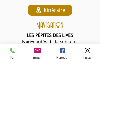
Itinéraire
Navigation
LES PÉPITES DES LIVES
Nouveautés de la semaine
Les Archives de la Comtesse
NOS BIJOUX
Tél.
Email
Faceb.
Insta.
Bijoux MARQUISE
Accessoires cheveux
Bagues, broches...
Boucles d'oreilles
Bracelets
Colliers
Nouveautés de la semaine
NOS VÊTEMENTS
Accessoires
Chemisiers & tops
Jupes
Manteaux
Pantalons, shorts, combinaisons
Pulls & gilets