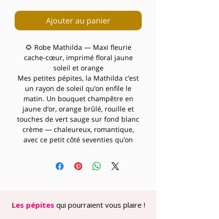
Ajouter au panier
🌻 Robe Mathilda — Maxi fleurie
cache-cœur, imprimé floral jaune
soleil et orange
Mes petites pépites, la Mathilda c’est
un rayon de soleil qu’on enfile le
matin. Un bouquet champêtre en
jaune d’or, orange brûlé, rouille et
touches de vert sauge sur fond blanc
crème — chaleureux, romantique,
avec ce petit côté seventies qu’on
adore. Elle sent les vacances, la
lavande et les bonnes choses.
🌼 L’imprimé : Fleurs champêtres
généreuses — roses, marguerites et
feuillage — dans un camaïeu
ensoleillé jaune, orange, rouille et vert
Les pépites
qui pourraient vous plaire !
sauge sur fond blanc. Doux,