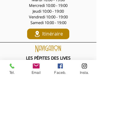
Mercredi 10:00 - 19:00
Jeudi 10:00 - 19:00
Vendredi 10:00 - 19:00
Samedi 10:00 - 19:00
Itinéraire
Navigation
LES PÉPITES DES LIVES
Nouveautés de la semaine
Les Archives de la Comtesse
Tél.
Email
Faceb.
Insta.
NOS BIJOUX
Bijoux MARQUISE
Accessoires cheveux
Bagues, broches...
Boucles d'oreilles
Bracelets
Colliers
Nouveautés de la semaine
NOS VÊTEMENTS
Accessoires