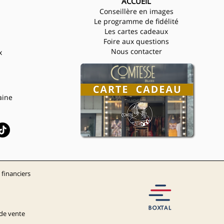
ACCUEIL
Conseillère en images
Le programme de fidélité
Les cartes cadeaux
Foire aux questions
Nous contacter
x
aine
 finan
c
i
e
rs
de vente