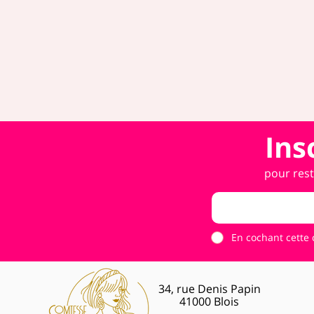
Ins
pour rest
En cochant cette 
34, rue Denis Papin
41000 Blois