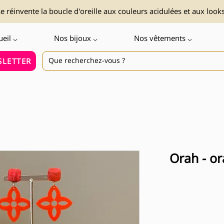
 réinvente la boucle d'oreille aux couleurs acidulées et aux look
ueil ⌵
Nos bijoux ⌵
Nos vêtements ⌵
LETTER
Orah - or