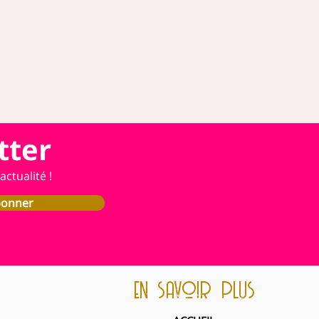
tter
ctualité !
bonner
en savoir plus