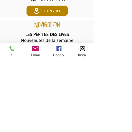
Itinéraire
Navigation
LES PÉPITES DES LIVES
Nouveautés de la semaine
Les Archives de la Comtesse
NOS BIJOUX
Tél.
Email
Faceb.
Insta.
Bijoux MARQUISE
Accessoires cheveux
Bagues, broches...
Boucles d'oreilles
Bracelets
Colliers
Nouveautés de la semaine
NOS VÊTEMENTS
Accessoires
Chemisiers & tops
Jupes
Manteaux
Pantalons, shorts, combinaisons