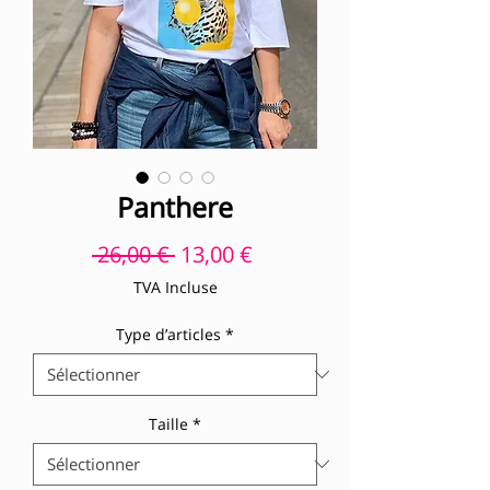
Panthere
Prix original
Prix promotionnel
 26,00 € 
13,00 €
TVA Incluse
Type d’articles
*
Taille
*