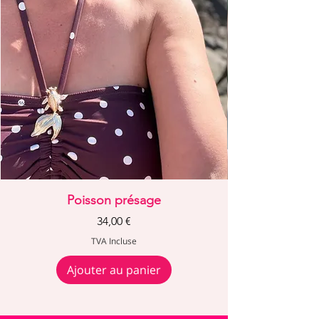
Poisson présage
Prix
34,00 €
TVA Incluse
Ajouter au panier